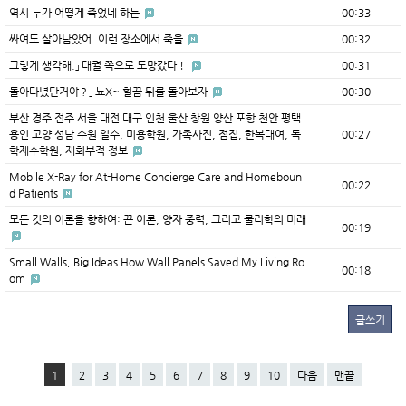
역시 누가 어떻게 죽었네 하는
00:33
싸여도 살아남았어. 이런 장소에서 죽을
00:32
그렇게 생각해.」 대궐 쪽으로 도망갔다！
00:31
돌아다녔단거야？」 뇨X~ 힐끔 뒤를 돌아보자
00:30
부산 경주 전주 서울 대전 대구 인천 울산 창원 양산 포항 천안 평택
용인 고양 성남 수원 일수, 미용학원, 가족사진, 점집, 한복대여, 독
00:27
학재수학원, 재회부적 정보
Mobile X-Ray for At-Home Concierge Care and Homeboun
00:22
d Patients
모든 것의 이론을 향하여: 끈 이론, 양자 중력, 그리고 물리학의 미래
00:19
Small Walls, Big Ideas How Wall Panels Saved My Living Ro
00:18
om
글쓰기
1
2
3
4
5
6
7
8
9
10
다음
맨끝