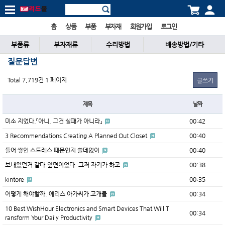
홈
상품
부품
부자재
회원가입
로그인
부품류
부자재류
수리방법
배송방법/기타
질문답변
Total 7,719건
1 페이지
글쓰기
제목
날짜
미소 지었다.「아니, 그건 실패가 아니라」
00:42
3 Recommendations Creating A Planned Out Closet
00:40
들어 쌓인 스트레스 때문인지 쓸데없이
00:40
보내왔던거 같다.앞면이었다. 그저 자기가 하고
00:38
kintore
00:35
어떻게 해야할까. 에리스 아가씨가 고개를
00:34
10 Best WishHour Electronics and Smart Devices That Will T
00:34
ransform Your Daily Productivity