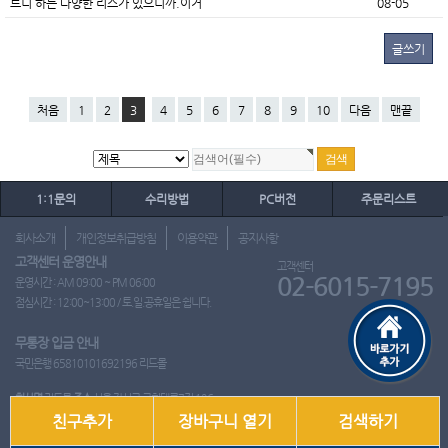
트니 하는 다양한 리스가 있으니까.이거
08-05
글쓰기
처음
1
2
3
4
5
6
7
8
9
10
다음
맨끝
1:1문의
수리방법
PC버전
주문리스트
회사소개
개인정보취급방침
이용약관
공지사항
고객센터 운영안내
고객센터
02-6015-7195
운영시간 : AM 09:00 ~ PM 06:00
점심시간 : 12:00~13:00 / 토.일.공휴일은 쉽니다.
무통장 입금 안내
국민은행 65810101692196 리드몰
회사명
리드몰
주소
서울 강서구 국회대로7길 126
친구추가
장바구니 열기
검색하기
사업자 등록번호
412-10-97537
대표
이영은
전화
02-6015-7195
팩스
통신판매업신고번호
2018-서울강서-0650호
개인정보관리책임자
이영은