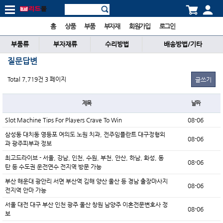
홈
상품
부품
부자재
회원가입
로그인
부품류
부자재류
수리방법
배송방법/기타
질문답변
Total 7,719건
3 페이지
글쓰기
제목
날짜
Slot Machine Tips For Players Crave To Win
08-06
삼성동 대치동 영등포 여의도 노원 치과, 전주임플란트 대구정형외
08-06
과 광주피부과 정보
최고드라이브 - 서울, 강남, 인천, 수원, 부천, 안산, 하남, 화성, 동
08-06
탄 등 수도권 운전연수 전지역 방문 가능
부산 해운대 광안리 서면 부산역 김해 양산 울산 등 경남 출장마사지
08-06
전지역 안마 가능
서울 대전 대구 부산 인천 광주 울산 창원 남양주 이혼전문변호사 정
08-06
보