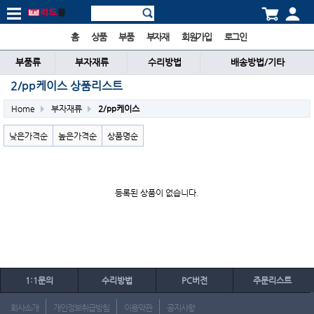
홈
상품
부품
부자재
회원가입
로그인
부품류
부자재류
수리방법
배송방법/기타
2/pp케이스 상품리스트
Home
부자재류
2/pp케이스
낮은가격순
높은가격순
상품명순
등록된 상품이 없습니다.
1:1문의
수리방법
PC버전
주문리스트
회사소개
개인정보취급방침
이용약관
공지사항