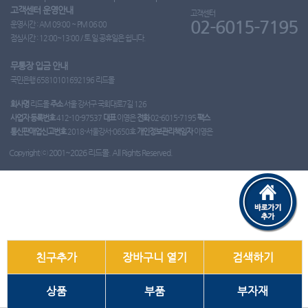
고객센터 운영안내
고객센터
02-6015-7195
운영시간 : AM 09:00 ~ PM 06:00
점심시간 : 12:00~13:00 / 토.일.공휴일은 쉽니다.
무통장 입금 안내
국민은행 65810101692196 리드몰
회사명
리드몰
주소
서울 강서구 국회대로7길 126
사업자 등록번호
412-10-97537
대표
이영은
전화
02-6015-7195
팩스
통신판매업신고번호
2018-서울강서-0650호
개인정보관리책임자
이영은
Copyright ⓒ 2001~2026 리드몰. All Rights Reserved.
친구추가
장바구니 열기
검색하기
상품
부품
부자재