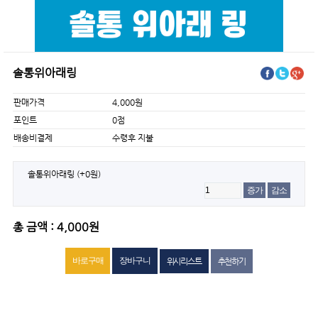
솔통위아래링
판매가격
4,000원
포인트
0점
배송비결제
수령후 지불
솔통위아래링
(+0원)
증가
감소
총 금액 : 4,000원
위시리스트
추천하기