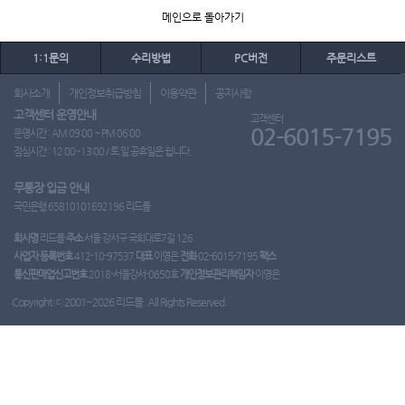
메인으로 돌아가기
1:1문의
수리방법
PC버전
주문리스트
회사소개
개인정보취급방침
이용약관
공지사항
고객센터 운영안내
고객센터
02-6015-7195
운영시간 : AM 09:00 ~ PM 06:00
점심시간 : 12:00~13:00 / 토.일.공휴일은 쉽니다.
무통장 입금 안내
국민은행 65810101692196 리드몰
회사명
리드몰
주소
서울 강서구 국회대로7길 126
사업자 등록번호
412-10-97537
대표
이영은
전화
02-6015-7195
팩스
통신판매업신고번호
2018-서울강서-0650호
개인정보관리책임자
이영은
Copyright ⓒ 2001~2026 리드몰. All Rights Reserved.