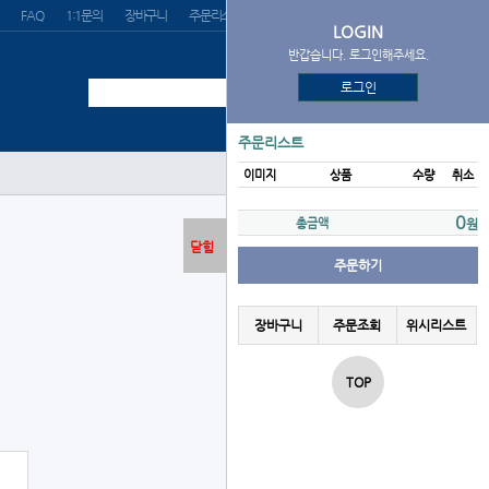
FAQ
1:1문의
장바구니
주문리스트
위시리스트
LOGIN
반갑습니다. 로그인해주세요.
로그인
주문리스트
이미지
상품
수량
취소
로그인
0
총금액
원
닫힘
주문하기
장바구니
주문조회
위시리스트
TOP